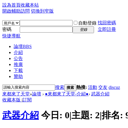
設為首頁
收藏本站
開啟輔助訪問
切換到窄版
找回密碼
自動登錄
密碼
立即註冊
登錄
快捷導航
論壇
BBS
介紹
公告
推廣
下載
贊助
搜索
熱搜:
活動
交友
discuz
搜索
來都來了天堂
»
論壇
›
●來都來了天堂-介紹●
›
武器介紹
收藏本版
|
訂閱
武器介紹
今日:
0
|
主題:
2
|
排名: