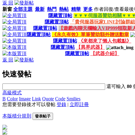
返 回
新窗
全部主題
最新
熱門
熱帖
精華
更多
作者
回復/查看
最後
隱藏置頂帖
▼▼▼伺服器贊助相關▼▼
隱藏置頂帖
「貴伺服器玩家LINE討論群
隱藏置頂帖
【遊戲內聊天欄輸入VIP999領取新
隱藏置頂帖
《永久有效》單筆贊助額外贈送勳章
隱藏置頂帖
《來都來了懶人包載點》
隱藏置頂帖
【異界武器】
隱藏置頂帖
【武器介紹】
返 回
快速發帖
還可輸入
80
高級模式
B
Color
Image
Link
Quote
Code
Smilies
您需要登錄後才可以發帖
登錄
|
立即註冊
本版積分規則
發表帖子