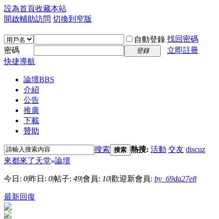
設為首頁
收藏本站
開啟輔助訪問
切換到窄版
找回密碼
自動登錄
密碼
立即註冊
登錄
快捷導航
論壇
BBS
介紹
公告
推廣
下載
贊助
搜索
熱搜:
活動
交友
discuz
搜索
來都來了天堂
»
論壇
今日:
0
|
昨日:
0
|
帖子:
49
|
會員:
10
|
歡迎新會員:
by_69da27e8
最新回復